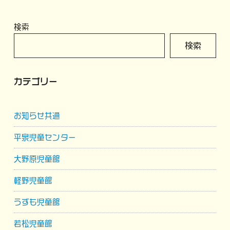
稿
の
の
の
ペ
ペ
検索
ペ
ー
ー
検索
ー
ジ
ジ
ジ
カテゴリー
送
り
お知らせ共通
平泉児童センター
大野原児童館
軽野児童館
うずも児童館
若松児童館