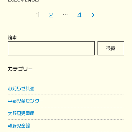
投
1
2
…
4
次
稿
の
の
ペ
検索
ペ
ー
検索
ー
ジ
ジ
カテゴリー
送
り
お知らせ共通
平泉児童センター
大野原児童館
軽野児童館