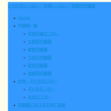
ともだちいっぱい！笑顔いっぱい！神栖市児童館
Home
児童館一覧
平泉児童センター
大野原児童館
軽野児童館
うずも児童館
若松児童館
波崎西児童館
女性・子どもセンター
子どもセンター
女性センター
児童館における子育て支援