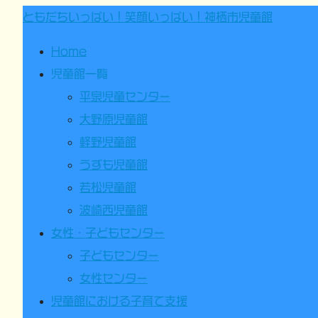
ともだちいっぱい！笑顔いっぱい！神栖市児童館
Home
児童館一覧
平泉児童センター
大野原児童館
軽野児童館
うずも児童館
若松児童館
波崎西児童館
女性・子どもセンター
子どもセンター
女性センター
児童館における子育て支援