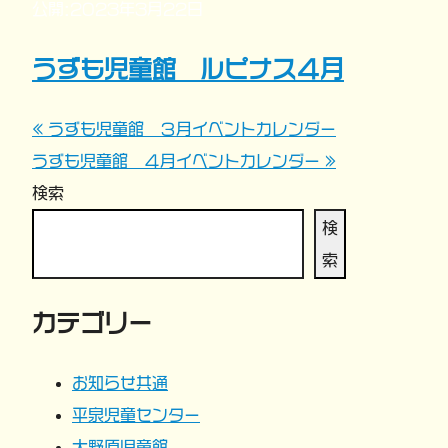
公開:2023年3月22日
うずも児童館 ルピナス４月
« うずも児童館 ３月イベントカレンダー
投
うずも児童館 ４月イベントカレンダー »
稿
検索
ナ
検
索
ビ
カテゴリー
ゲ
ー
お知らせ共通
平泉児童センター
シ
大野原児童館