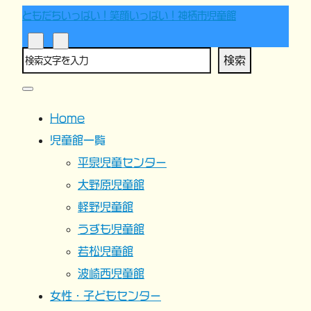
ともだちいっぱい！笑顔いっぱい！神栖市児童館
検索
Home
児童館一覧
平泉児童センター
大野原児童館
軽野児童館
うずも児童館
若松児童館
波崎西児童館
女性・子どもセンター