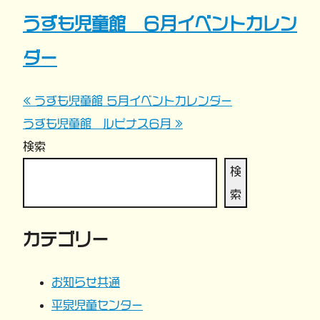
うずも児童館 ６月イベントカレン
ダー
« うずも児童館 ５月イベントカレンダー
投
うずも児童館 ルピナス６月 »
稿
検索
ナ
検
索
ビ
カテゴリー
ゲ
ー
お知らせ共通
平泉児童センター
シ