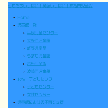
ともだちいっぱい！笑顔いっぱい！神栖市児童館
Home
児童館一覧
平泉児童センター
大野原児童館
軽野児童館
うずも児童館
若松児童館
波崎西児童館
女性・子どもセンター
子どもセンター
女性センター
児童館における子育て支援