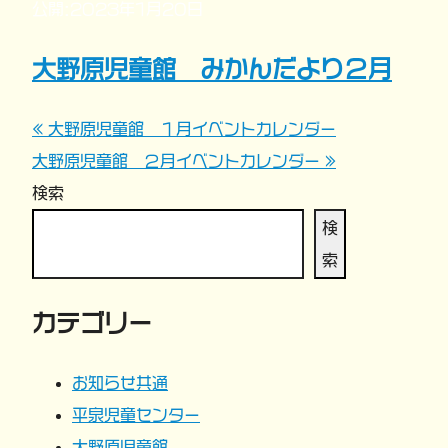
公開:2023年1月20日
大野原児童館 みかんだより２月
« 大野原児童館 １月イベントカレンダー
投
大野原児童館 ２月イベントカレンダー »
稿
検索
ナ
検
索
ビ
カテゴリー
ゲ
ー
お知らせ共通
平泉児童センター
シ
大野原児童館