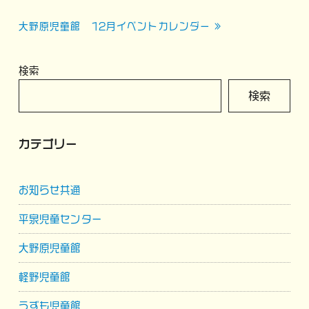
稿
ナ
大野原児童館 12月イベントカレンダー »
ビ
ゲ
検索
ー
検索
シ
ョ
カテゴリー
ン
お知らせ共通
平泉児童センター
大野原児童館
軽野児童館
うずも児童館