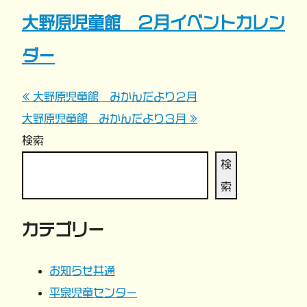
大野原児童館 ２月イベントカレン
ダー
« 大野原児童館 みかんだより２月
投
大野原児童館 みかんだより３月 »
稿
検索
ナ
検
索
ビ
カテゴリー
ゲ
ー
お知らせ共通
平泉児童センター
シ