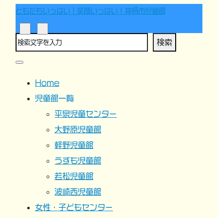
ともだちいっぱい！笑顔いっぱい！神栖市児童館
検索
Home
児童館一覧
平泉児童センター
大野原児童館
軽野児童館
うずも児童館
若松児童館
波崎西児童館
女性・子どもセンター