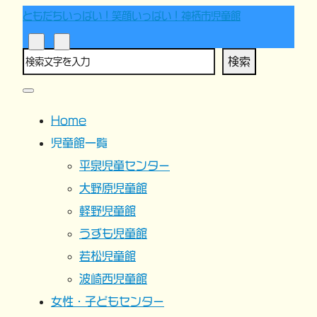
ともだちいっぱい！笑顔いっぱい！神栖市児童館
検索
Home
児童館一覧
平泉児童センター
大野原児童館
軽野児童館
うずも児童館
若松児童館
波崎西児童館
女性・子どもセンター