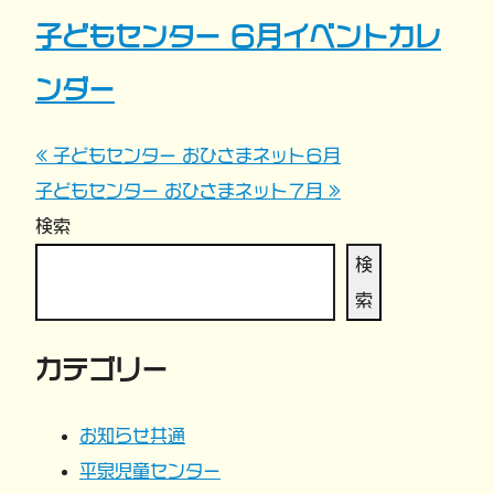
子どもセンター ６月イベントカレ
ンダー
« 子どもセンター おひさまネット６月
投
子どもセンター おひさまネット７月 »
稿
検索
ナ
検
索
ビ
カテゴリー
ゲ
ー
お知らせ共通
平泉児童センター
シ