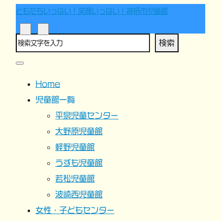
ともだちいっぱい！笑顔いっぱい！神栖市児童館
検索
Home
児童館一覧
平泉児童センター
大野原児童館
軽野児童館
うずも児童館
若松児童館
波崎西児童館
女性・子どもセンター