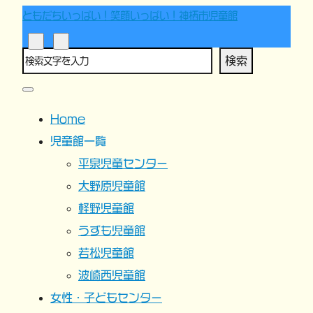
ともだちいっぱい！笑顔いっぱい！神栖市児童館
検索
Home
児童館一覧
平泉児童センター
大野原児童館
軽野児童館
うずも児童館
若松児童館
波崎西児童館
女性・子どもセンター