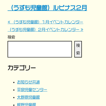
（うずも児童館）ルピナス２月
« （うずも児童館）１月イベントカレンダー
投
（うずも児童館）２月イベントカレンダー »
稿
検索
ナ
検
索
ビ
カテゴリー
ゲ
ー
お知らせ共通
平泉児童センター
シ
大野原児童館
ョ
軽野児童館