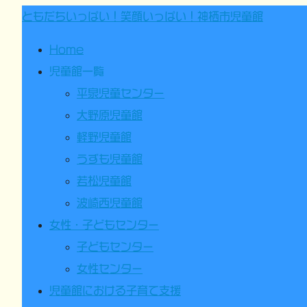
ともだちいっぱい！笑顔いっぱい！神栖市児童館
Home
児童館一覧
平泉児童センター
大野原児童館
軽野児童館
うずも児童館
若松児童館
波崎西児童館
女性・子どもセンター
子どもセンター
女性センター
児童館における子育て支援