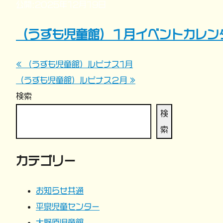
公開:2025年12月19日
（うずも児童館）１月イベントカレン
« （うずも児童館）ルピナス1月
投
（うずも児童館）ルピナス２月 »
稿
検索
ナ
検
索
ビ
カテゴリー
ゲ
ー
お知らせ共通
平泉児童センター
シ
大野原児童館