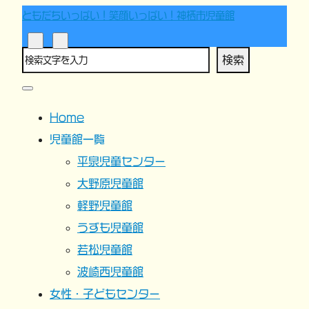
ともだちいっぱい！笑顔いっぱい！神栖市児童館
検索
Home
児童館一覧
平泉児童センター
大野原児童館
軽野児童館
うずも児童館
若松児童館
波崎西児童館
女性・子どもセンター