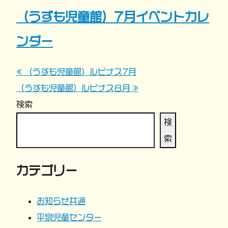
（うずも児童館）7月イベントカレ
ンダー
« （うずも児童館）ルピナス7月
投
（うずも児童館）ルピナス８月 »
稿
検索
ナ
検
索
ビ
カテゴリー
ゲ
ー
お知らせ共通
平泉児童センター
シ