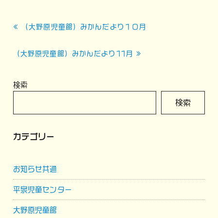
投
« （大野原児童館）みかんだより１０月
稿
ナ
（大野原児童館）みかんだより11月 »
ビ
ゲ
検索
ー
検索
シ
ョ
カテゴリー
ン
お知らせ共通
平泉児童センター
大野原児童館