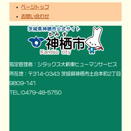
ページトップ
お問い合わせ
指定管理者：シダックス大新東ヒューマンサービス
所在地：〒314-0343 茨城県神栖市土合本町2丁目
9809-141
TEL:0479-48-5750