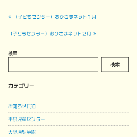
投
« （子どもセンター）おひさまネット１月
稿
ナ
（子どもセンター）おひさまネット２月 »
ビ
ゲ
検索
ー
検索
シ
ョ
カテゴリー
ン
お知らせ共通
平泉児童センター
大野原児童館