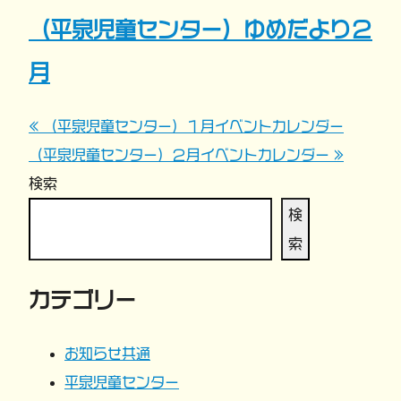
（平泉児童センター）ゆめだより２
月
« （平泉児童センター）１月イベントカレンダー
投
（平泉児童センター）２月イベントカレンダー »
稿
検索
ナ
検
索
ビ
カテゴリー
ゲ
ー
お知らせ共通
平泉児童センター
シ