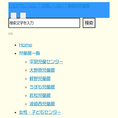
ともだちいっぱい！笑顔いっぱい！神栖市児童館
検索
Home
児童館一覧
平泉児童センター
大野原児童館
軽野児童館
うずも児童館
若松児童館
波崎西児童館
女性・子どもセンター