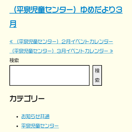
（平泉児童センター）ゆめだより３
月
« （平泉児童センター）２月イベントカレンダー
投
（平泉児童センター）３月イベントカレンダー »
稿
検索
ナ
検
索
ビ
カテゴリー
ゲ
ー
お知らせ共通
平泉児童センター
シ