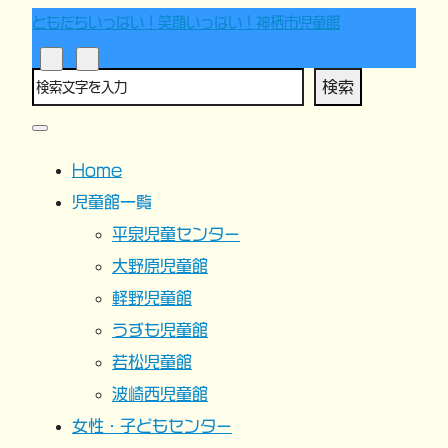
ともだちいっぱい！笑顔いっぱい！神栖市児童館
検索
Home
児童館一覧
平泉児童センター
大野原児童館
軽野児童館
うずも児童館
若松児童館
波崎西児童館
女性・子どもセンター