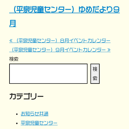
（平泉児童センター）ゆめだより９
月
« （平泉児童センター）８月イベントカレンダー
投
（平泉児童センター）９月イベントカレンダー »
稿
検索
ナ
検
索
ビ
カテゴリー
ゲ
ー
お知らせ共通
平泉児童センター
シ