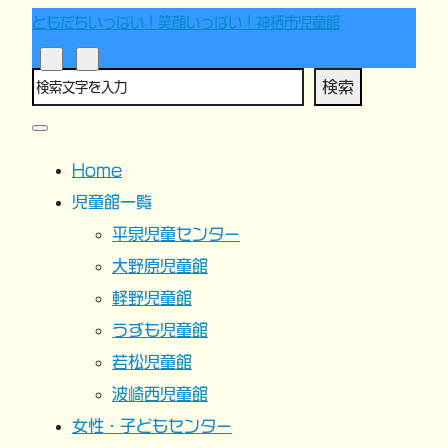
ともだちいっぱい！笑顔いっぱい！神栖市児童館
検索
Home
児童館一覧
平泉児童センター
大野原児童館
軽野児童館
うずも児童館
若松児童館
波崎西児童館
女性・子どもセンター