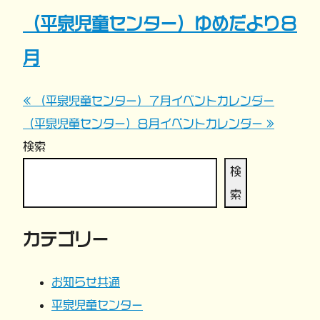
（平泉児童センター）ゆめだより８
月
« （平泉児童センター）７月イベントカレンダー
投
（平泉児童センター）８月イベントカレンダー »
稿
検索
ナ
検
索
ビ
カテゴリー
ゲ
ー
お知らせ共通
平泉児童センター
シ