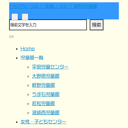
ともだちいっぱい！笑顔いっぱい！神栖市児童館
検索
Home
児童館一覧
平泉児童センター
大野原児童館
軽野児童館
うずも児童館
若松児童館
波崎西児童館
女性・子どもセンター