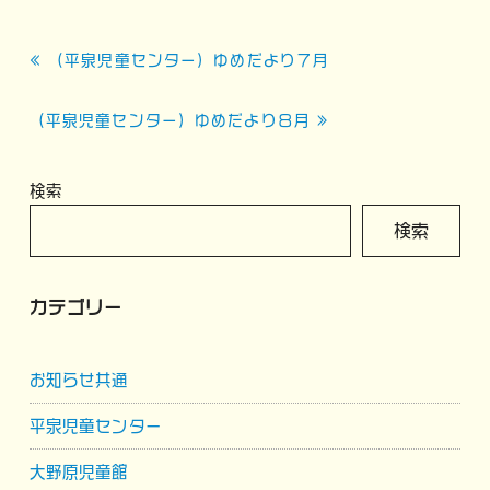
投
« （平泉児童センター）ゆめだより７月
稿
ナ
（平泉児童センター）ゆめだより８月 »
ビ
ゲ
検索
ー
検索
シ
ョ
カテゴリー
ン
お知らせ共通
平泉児童センター
大野原児童館