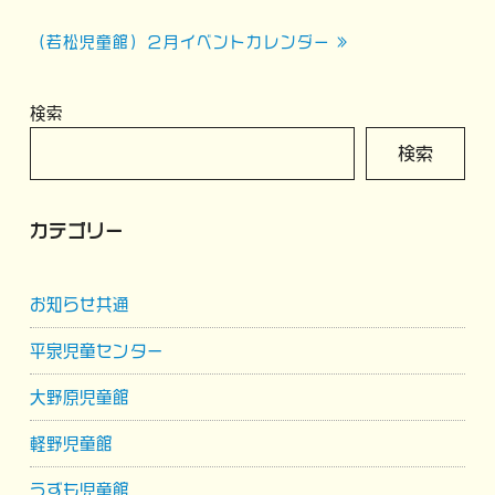
稿
ナ
（若松児童館）２月イベントカレンダー »
ビ
ゲ
検索
ー
検索
シ
ョ
カテゴリー
ン
お知らせ共通
平泉児童センター
大野原児童館
軽野児童館
うずも児童館