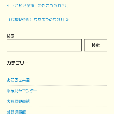
投
« （若松児童館）わかまつのわ２月
稿
ナ
（若松児童館）わかまつのわ３月 »
ビ
ゲ
検索
ー
検索
シ
ョ
カテゴリー
ン
お知らせ共通
平泉児童センター
大野原児童館
軽野児童館