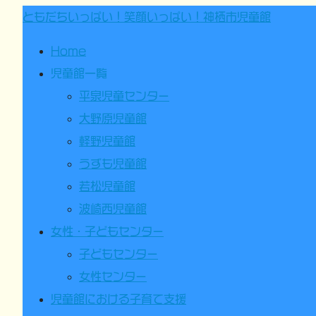
ともだちいっぱい！笑顔いっぱい！神栖市児童館
Home
児童館一覧
平泉児童センター
大野原児童館
軽野児童館
うずも児童館
若松児童館
波崎西児童館
女性・子どもセンター
子どもセンター
女性センター
児童館における子育て支援