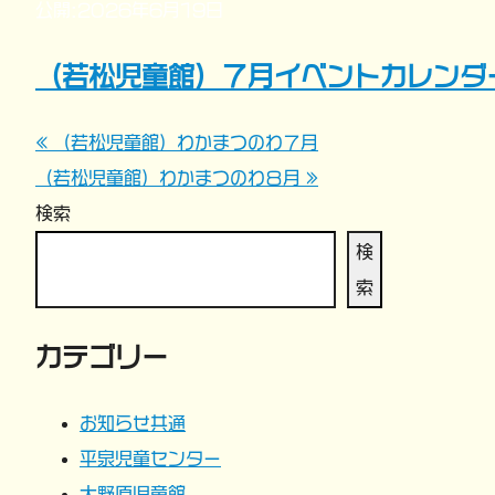
公開:2026年6月19日
（若松児童館）７月イベントカレンダ
« （若松児童館）わかまつのわ７月
投
（若松児童館）わかまつのわ８月 »
稿
検索
ナ
検
索
ビ
カテゴリー
ゲ
ー
お知らせ共通
平泉児童センター
シ
大野原児童館