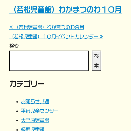
（若松児童館）わかまつのわ１０月
« （若松児童館）わかまつのわ９月
投
（若松児童館）１０月イベントカレンダー »
稿
検索
ナ
検
索
ビ
カテゴリー
ゲ
ー
お知らせ共通
平泉児童センター
シ
大野原児童館
ョ
軽野児童館