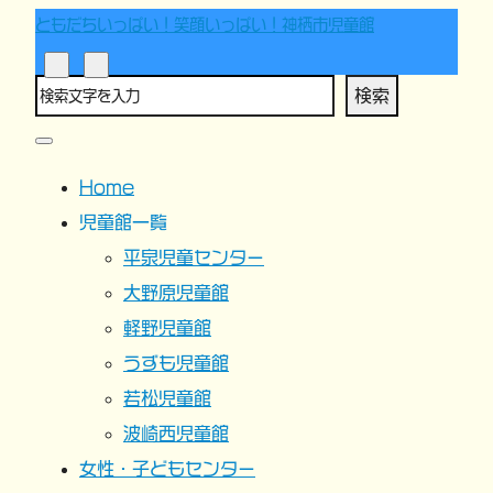
ともだちいっぱい！笑顔いっぱい！神栖市児童館
検索
Home
児童館一覧
平泉児童センター
大野原児童館
軽野児童館
うずも児童館
若松児童館
波崎西児童館
女性・子どもセンター