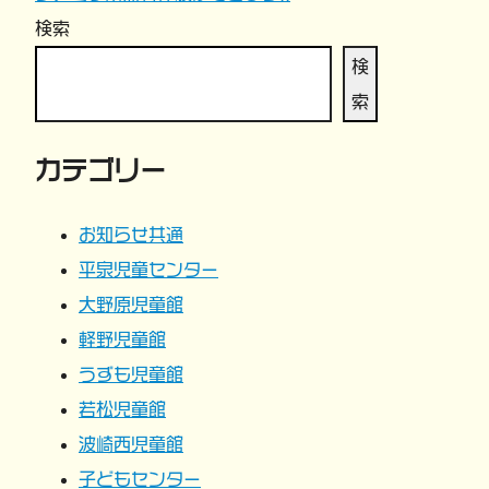
稿
検索
ナ
検
索
ビ
カテゴリー
ゲ
ー
お知らせ共通
平泉児童センター
シ
大野原児童館
ョ
軽野児童館
うずも児童館
ン
若松児童館
波崎西児童館
子どもセンター