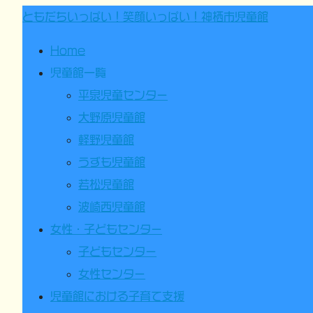
ともだちいっぱい！笑顔いっぱい！神栖市児童館
Home
児童館一覧
平泉児童センター
大野原児童館
軽野児童館
うずも児童館
若松児童館
波崎西児童館
女性・子どもセンター
子どもセンター
女性センター
児童館における子育て支援