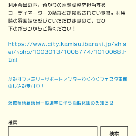
利用会員の声、預かりの連絡調整を担当する
コーディネーターの話などが掲載されています。利用
時の雰囲気を感じていただけますので、ぜひ
下のボタンからご覧ください！
https://www.city.kamisu.ibaraki.jp/shis
ei/koho/1003013/1008774/1010068.h
tml
投
かみすファミリーサポートセンターわくわくフェスタ事前
稿
申し込み受付中！
ナ
茨城県議会議員一般選挙に伴う臨時休館のお知らせ
ビ
ゲ
検索
ー
検索
シ