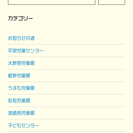
ョ
カテゴリー
ン
お知らせ共通
平泉児童センター
大野原児童館
軽野児童館
うずも児童館
若松児童館
波崎西児童館
子どもセンター