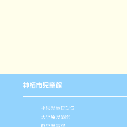
ゲ
ー
シ
ョ
ン
神栖市児童館
平泉児童センター
大野原児童館
軽野児童館